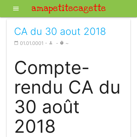
amapetitecagette
menu
CA du 30 aout 2018
01.01.0001 -
-
~
calendar_today
person
timer
Compte-
rendu CA du
30 août
2018