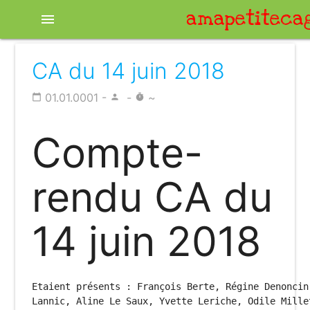
amapetiteca
menu
CA du 14 juin 2018
01.01.0001 -
-
~
calendar_today
person
timer
Compte-
rendu CA du
14 juin 2018
Etaient présents : François Berte, Régine Denoncin