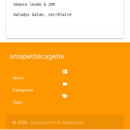
amapetitecagette
About
Categories
Tags
© 2026 .
Sebastian Pech
.
Materialize
.